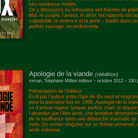
très nombreux inédits.
On y découvrira ou retrouvera ses thèmes de prédi
Mal, le couple, l'amour, le désir, les rapports socia
culpabilité, la violence et la perte – traités dans 
parfois sauvage, incandescente.
Apologie de la viande
(réédition)
roman, Stéphane Million éditeur – octobre 2012 – 330
Présentation de l'éditeur :
Écrit par l'auteur entre l'âge de dix-neuf et vingt-tr
pour la première fois en 1999,
Apologie de la via
cri d'amour rageur, lyrique, parfois cruel, le requi
l'abandon par l'être aimé, une tentative désespér
de la souffrance dans une débauche insensée de c
mots. Un roman singulier sur un thème universel, 
sortir indemne.