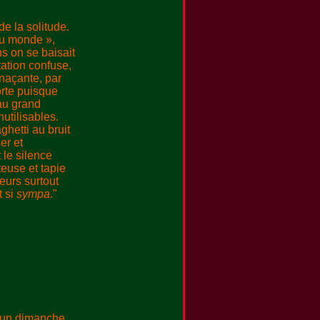
e la solitude.
 du monde »,
ns on se baisait
itation confuse,
enaçante, par
orte puisque
 au grand
nutilisables.
ghetti au bruit
er et
 le silence
teuse et tapie
teurs surtout
t si
sympa
."
t un dimanche.