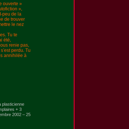
re ouverte »
tofiction »,
-peu de la
ue de trouver
ettre le nez
nes. Tu te
i été,
nous renie pas,
 s'est perdu. Tu
es annihilée à
a plasticienne
mplaires + 3
vembre 2002 – 25