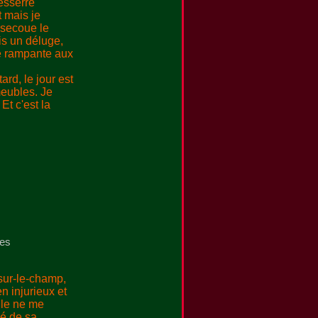
desserre
t mais je
 secoue le
ais un déluge,
te rampante aux
rd, le jour est
eubles. Je
Et c'est la
ges
r sur-le-champ,
n injurieux et
elle ne me
lé de sa