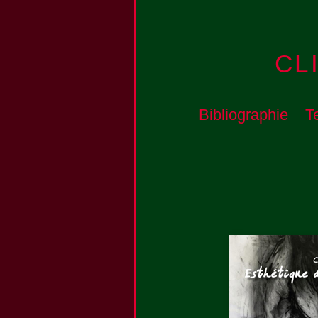
CL
Bibliographie
T