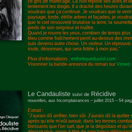
ce gris de marécage. La nuit reploie ses ailes et 
lentement les doigts. Il a draché des heures duran
voudrais que ça continue. Je voudrais que le vent
paysage, torde, étrille arbres et façades, je voudr
que le ciel renouvelé brutalise la terre, la soumet
pieds de son seigneur et maître.
Quand je rouvre les yeux, combien de temps plus ta
bleu comme fraîchement peint au-dessus des imm
suis devenu autre chose. Un violeur. Un réprouvé. 
route, désormais, qui sera fidèle à mon pas."
Plus d'informations :
esthetiqueduviol.com
Visionner la bande-annonce du roman sur
Vimeo
Le Candauliste
Récidive
suivi de
nouvelles, aux Incomplaisances – juillet 2015 – 54 pa
Extrait :
"J'aurais dû arrêter, bien sûr. J'aurais dû la quitte
après qu'elle m'eût avoué, dans les termes combie
blessants que l'on sait, que je la dégoûtais et qu'
désirait plus, sinon à titre de spectateur débousso