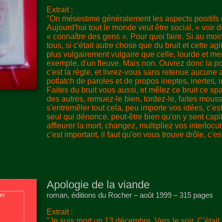
Extrait :
"On mésestime généralement les aspects positifs d
Aujourd'hui tout le monde veut être social, « voir
« connaître des gens ». Pour quoi faire. Si au moi
tous, si c'était autre chose que du bruit et cette ag
plus vulgairement vulgaire que celle, lourde et m
exemple, d'un fleuve. Mais non. Ouvrez donc la p
c'est la règle, et livrez-vous sans retenue aucune
potlatch de paroles et de propos ineptes, inertes, i
Faites du bruit vous aussi, et mêlez ce bruit ce spa
des autres, remuez-le bien, tordez-le, faites mouss
s'entremêler tout cela, peu importe vos idées, c'est
seul qui dénonce, peut-être bien qu'on y sent capi
affleurer la mort, changez, multipliez vos interlocu
c'est important, il faut qu'on vous trouve drôle, c'es
Apologie de la viande
roman, éditions du Rocher – août 1999 – 315 pages
Extrait :
"Je suis mort un 13 décembre. Vers le soir. C'étai