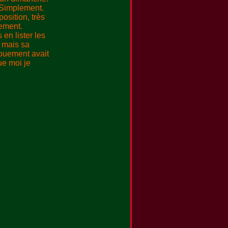
s. Simplement.
position, très
tement.
en lister les
, mais sa
nouement avait
ue moi je