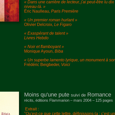
« Dans une carrière de lecteur, j'ai peut-être lu dix
niveau-là. »
Éric Naulleau,
Paris Première
« Un premier roman hurlant »
Olivier Delcroix,
Le Figaro
« Exaspérant de talent »
Livres Hebdo
« Noir et flamboyant »
Monique Ayoun,
Biba
« Un superbe lamento lyrique, un monument à son
Frédéric Beigbeder,
Voici
Moins qu'une pute
Romance
suivi de
récits, éditions Flammarion – mars 2004 – 125 pages
Extrait :
"Qu'est-ce que cette lettre, définissons-la : c'est u