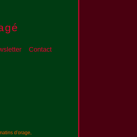
agé
sletter
Contact
 matins d'orage,