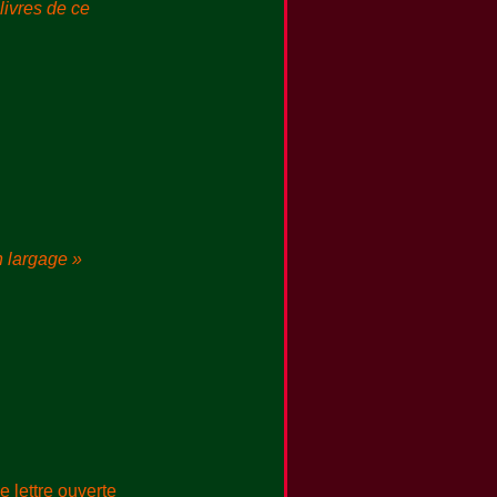
 livres de ce
 largage »
ne lettre ouverte