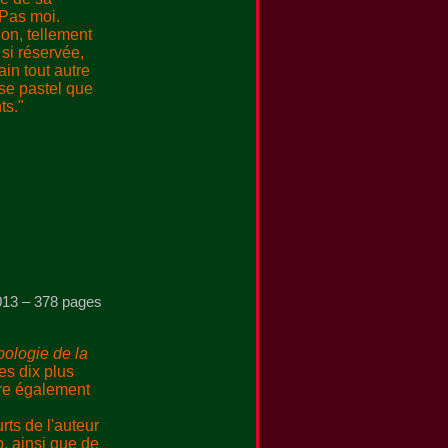
 Pas moi.
ion, tellement
si réservée,
in tout autre
ose pastel que
ts."
2013 – 378 pages
ologie de la
es dix plus
stre également
rts de l'auteur
b, ainsi que de