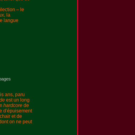
lection – le
ux, la
une langue
 pages
ois ans, paru
nde
est un long
em
hardcore
de
ée d'épuisement
hair et de
dont on ne peut