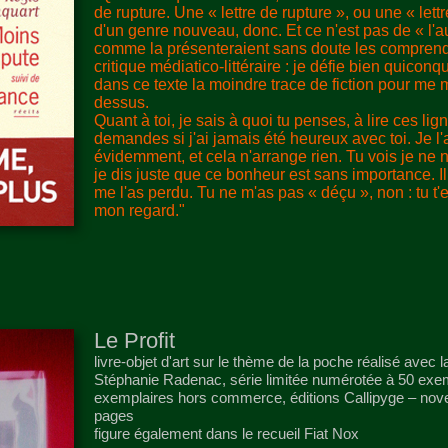
de rupture. Une « lettre de rupture », ou une « lett
d'un genre nouveau, donc. Et ce n'est pas de « l'au
comme la présenteraient sans doute les comprend
critique médiatico-littéraire : je défie bien quiconq
dans ce texte la moindre trace de fiction pour me m
dessus.
Quant à toi, je sais à quoi tu penses, à lire ces lig
demandes si j'ai jamais été heureux avec toi. Je l'a
évidemment, et cela n'arrange rien. Tu vois je ne 
je dis juste que ce bonheur est sans importance. Il
me l'as perdu. Tu ne m'as pas « déçu », non : tu t'
mon regard."
Le Profit
livre-objet d'art sur le thème de la poche réalisé avec l
Stéphanie Radenac, série limitée numérotée à 50 exe
exemplaires hors commerce, éditions Callipyge – no
pages
figure également dans le recueil Fiat Nox